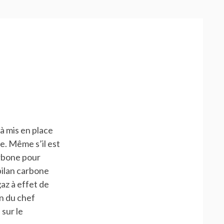
à mis en place
e. Même s’il est
arbone pour
bilan carbone
az à effet de
on du chef
 sur le