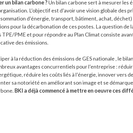
er un bilan carbone ?
Un bilan carbone sert à mesurer les 
rganisation. L’objectif est d’avoir une vision globale des p
nsommation d’énergie, transport, bâtiment, achat, déchet)
tions pour la décarbonation de ces postes. La question de l
s TPE/PME et pour répondre au Plan Climat consiste avant
icative des émissions.
ciper à la réduction des émissions de GES nationale , le bil
breux avantages concurrentiels pour l’entreprise : réduir
étique, réduire les coûts liés à l’énergie, innover vers d
nter sa notoriété en améliorant son image et se démarque
rbone.
BKI a déjà commencé à mettre en oeuvre ces diff