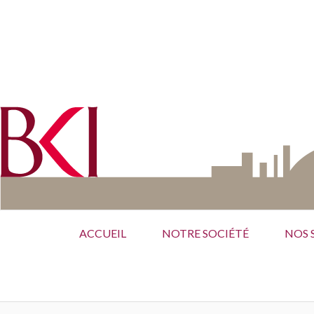
Aller
au
contenu
Menu
ACCUEIL
NOTRE SOCIÉTÉ
NOS 
principal