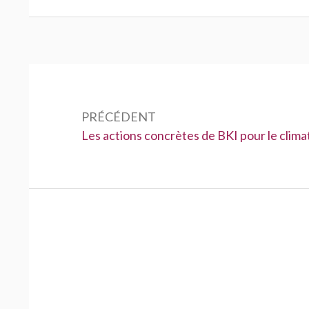
Navigation
de
PRÉCÉDENT
l’article
Précédent :
Les actions concrètes de BKI pour le clima