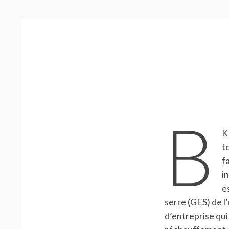
FIL
D'ARIANE
B
K
t
f
i
e
serre (GES) de l’
d’entreprise qui