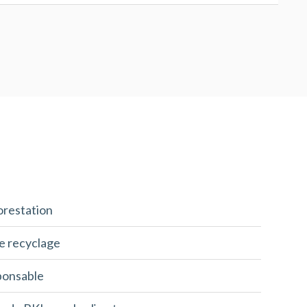
forestation
le recyclage
ponsable