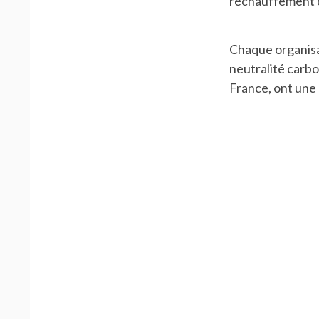
réchauffement c
Chaque organisati
neutralité carb
France, ont une 