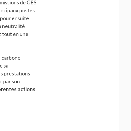
émissions de GES
rincipaux postes
 pour ensuite
a neutralité
 tout en une
an carbone
e sa
es prestations
r par son
érentes actions.