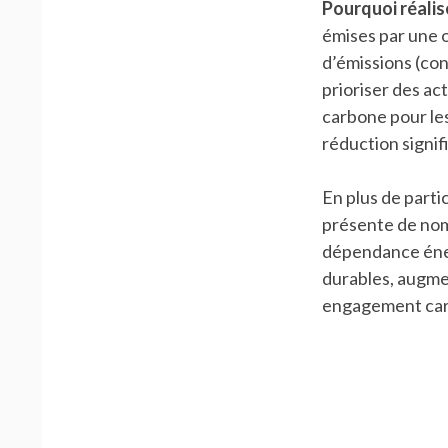
Pourquoi réalis
émises par une o
d’émissions (co
prioriser des ac
carbone pour le
réduction signif
En plus de parti
présente de nom
dépendance énerg
durables, augme
engagement ca